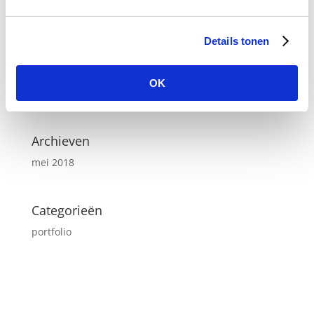
Recente berichten
Details tonen
test1
OK
Recente reacties
Archieven
mei 2018
Categorieën
portfolio