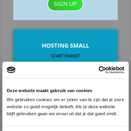
SIGN UP
HOSTING SMALL
START PAKKET
35
€
/
jaar
Deze website maakt gebruik van cookies
We gebruiken cookies om er zeker van te zijn dat je onze
website zo goed mogelijk beleeft. Als je deze website
250Mb Webruimte
blijft gebruiken gaan we ervan uit dat je dat goed vindt.
2 Gb Dataverkeer
3 e-mail adressen