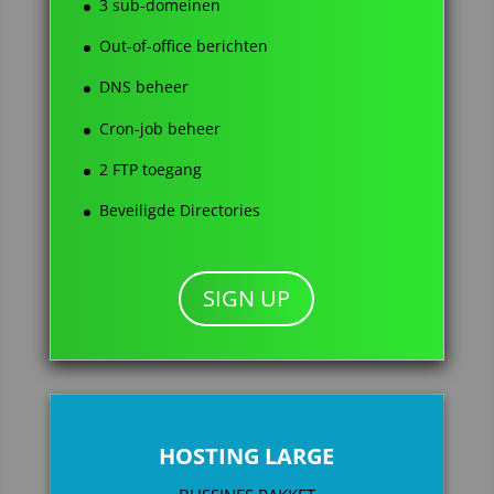
3 sub-domeinen
Out-of-office berichten
DNS beheer
Cron-job beheer
2 FTP toegang
Beveiligde Directories
SIGN UP
HOSTING LARGE