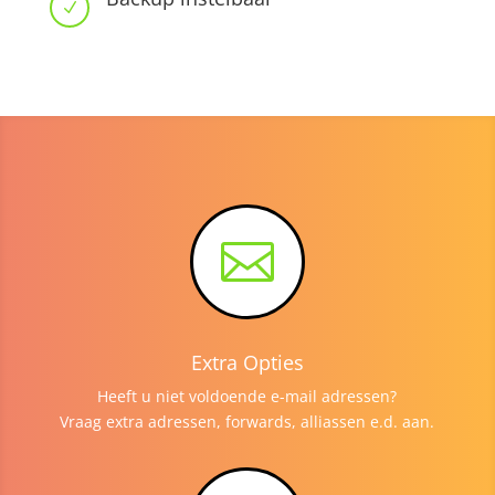
N

Extra Opties
Heeft u niet voldoende e-mail adressen?
Vraag extra adressen, forwards, alliassen e.d. aan.