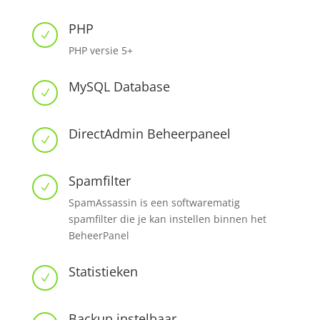
PHP
N
PHP versie 5+
MySQL Database
N
DirectAdmin Beheerpaneel
N
Spamfilter
N
SpamAssassin is een softwarematig
spamfilter die je kan instellen binnen het
BeheerPanel
Statistieken
N
Backup instelbaar