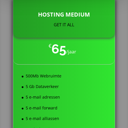
HOSTING MEDIUM
GET IT ALL
65
€
/
jaar
500Mb Webruimte
5 Gb Dataverkeer
5 e-mail adressen
5 e-mail forward
5 e-mail alliassen