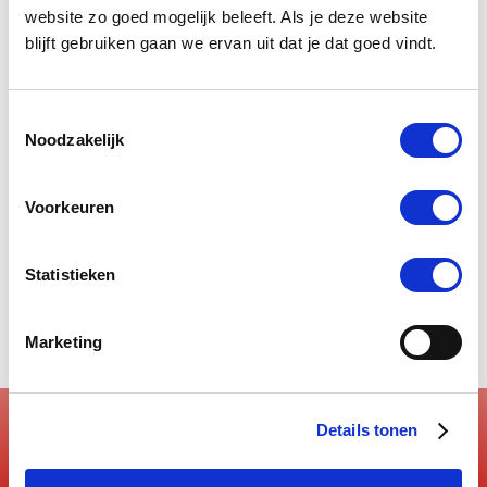
website zo goed mogelijk beleeft. Als je deze website
blijft gebruiken gaan we ervan uit dat je dat goed vindt.
Website
http://pinarellobrandstore.nl
Client
Toestemmingsselectie
Pinarello Brandstore
Noodzakelijk
Service
Website
Voorkeuren
Year
2018
Statistieken
Product
Design & Hosting
Marketing
Details tonen
Our solution